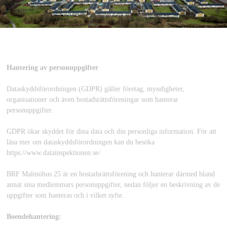
Hantering av personuppgifter
Dataskyddsförordningen (GDPR) gäller företag, myndigheter,
organisationer och även bostadsrättsföreningar som hanterar
personuppgifter.
GDPR ökar skyddet för dina data och din personliga information. För att
läsa mer om dataskyddsförordningen kan du besöka
https://www.datainspektionen.se/
BRF Malmöhus 25 är en bostadsrättsförening och hanterar därmed bland
annat sina medlemmars personuppgifter, nedan följer en beskrivning av de
uppgifter som hanteras och i vilket syfte.
Boendehantering: